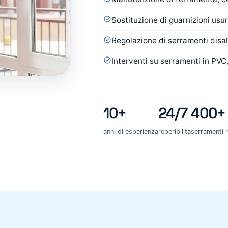
Sostituzione di guarnizioni usu
Regolazione di serramenti disall
Interventi su serramenti in PVC,
10+
24/7
400+
anni di esperienza
reperibilità
serramenti r