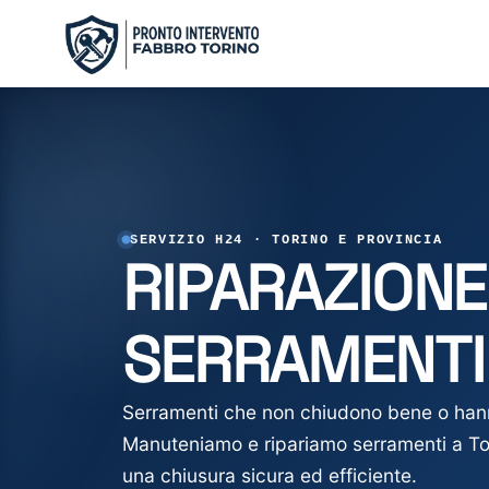
Salta
al
contenuto
SERVIZIO H24 · TORINO E PROVINCIA
RIPARAZIONE
SERRAMENT
Serramenti che non chiudono bene o hann
Manuteniamo e ripariamo serramenti a Tor
una chiusura sicura ed efficiente.