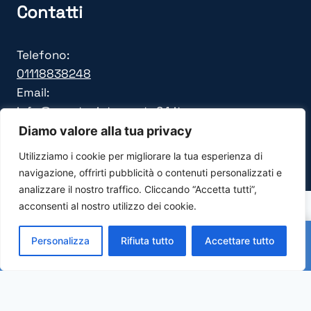
Contatti
Telefono:
01118838248
Email:
info@pronto-intervento24.it
Disponibilita
Diamo valore alla tua privacy
24/7 - Sempre operativi
Utilizziamo i cookie per migliorare la tua esperienza di
navigazione, offrirti pubblicità o contenuti personalizzati e
analizzare il nostro traffico. Cliccando “Accetta tutti”,
acconsenti al nostro utilizzo dei cookie.
Copyright Direct24 Web Advertising LTD . - All
Rights Reserved | Company Number 663757 | E-
Personalizza
Rifiuta tutto
Accettare tutto
CHIAMA: 01118838248
mail:
info@pronto-intervento24.it